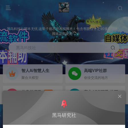
黑马科技社脚本无忧,这辈子都不用再找脚本！包含市面百分之90项目脚本，
脚本定期更新，
黑马科技社
智人Ai智慧人生
高端VIP社群
聚合大模型
创业交流的地方
信息差项目
官方APP下载-待更新
NEW
寻机缘-拒绝做韭菜
等待更新
黑马研究社