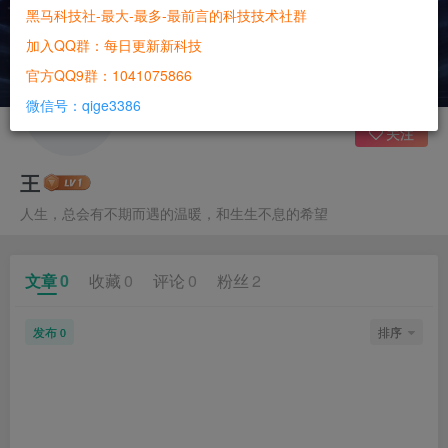
黑马科技社-最大-最多-最前言的科技技术社群
加入QQ群：每日更新新科技
官方QQ9群：1041075866
微信号：qige3386
关注
王
人生，总会有不期而遇的温暖，和生生不息的希望
文章
0
收藏
0
评论
0
粉丝
2
发布
排序
0