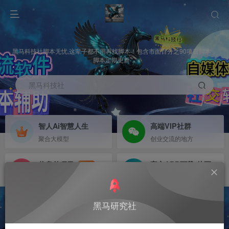
黑马科技社脚本无忧,这辈子都不用再找脚本！包含市面百分之90项目脚本，
脚本定期更新，
黑马科技社
智人Ai智慧人生
高端VIP社群
聚合大模型
创业交流的地方
信息差项目
官方APP下载-待更新
NEW
寻机缘-拒绝做韭菜
等待更新
2
黑马研究社