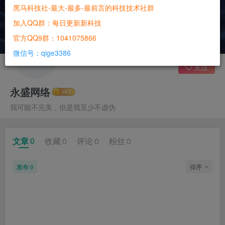
黑马科技社-最大-最多-最前言的科技技术社群
加入QQ群：每日更新新科技
官方QQ9群：1041075866
微信号：qige3386
关注
永盛网络
我可能不完美，但是我至少不虚伪
文章
0
收藏
0
评论
0
粉丝
0
发布
排序
0