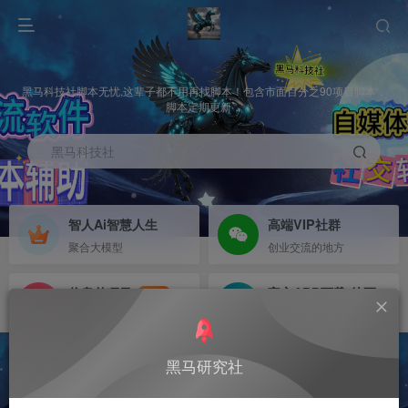
黑马科技社脚本无忧,这辈子都不用再找脚本！包含市面百分之90项目脚本，
脚本定期更新，
黑马科技社
智人Ai智慧人生
高端VIP社群
聚合大模型
创业交流的地方
信息差项目
官方APP下载-待更新
NEW
寻机缘-拒绝做韭菜
等待更新
黑马研究社