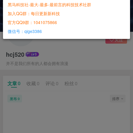
黑马科技社-最大-最多-最前言的科技技术社群
加入QQ群：每日更新新科技
官方QQ9群：1041075866
微信号：qige3386
关注
hcj520
并不是我们所有的人都会拥有浪漫
文章
0
收藏
0
评论
0
粉丝
0
发布
排序
0