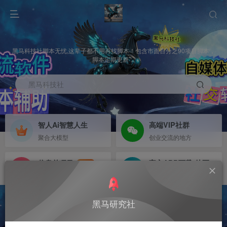
黑马科技社脚本无忧,这辈子都不用再找脚本！包含市面百分之90项目脚本，
脚本定期更新，
黑马科技社
智人Ai智慧人生
高端VIP社群
聚合大模型
创业交流的地方
信息差项目
官方APP下载-待更新
NEW
寻机缘-拒绝做韭菜
等待更新
黑马研究社