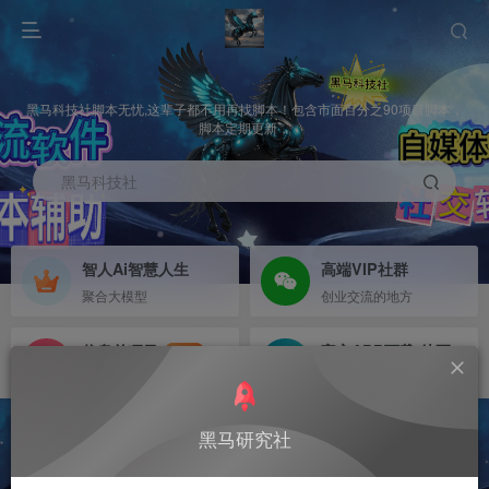
黑马科技社脚本无忧,这辈子都不用再找脚本！包含市面百分之90项目脚本，
脚本定期更新，
黑马科技社
智人Ai智慧人生
高端VIP社群
聚合大模型
创业交流的地方
信息差项目
官方APP下载-待更新
NEW
寻机缘-拒绝做韭菜
等待更新
黑马研究社