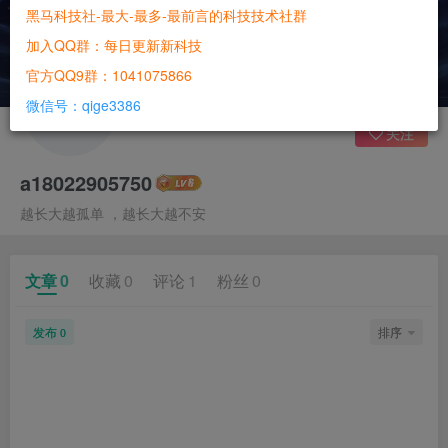
黑马科技社-最大-最多-最前言的科技技术社群
加入QQ群：每日更新新科技
官方QQ9群：1041075866
微信号：qige3386
关注
a18022905750
越长大越孤单 ，越长大越不安
文章
0
收藏
0
评论
1
粉丝
0
发布
排序
0