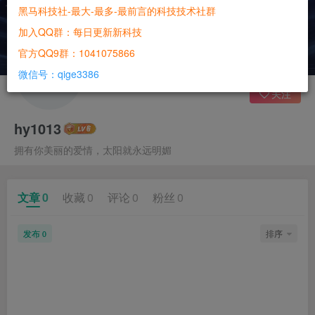
黑马科技社-最大-最多-最前言的科技技术社群
加入QQ群：每日更新新科技
官方QQ9群：1041075866
微信号：qige3386
关注
hy1013
拥有你美丽的爱情，太阳就永远明媚
文章
0
收藏
0
评论
0
粉丝
0
发布
排序
0