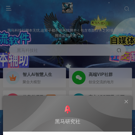
黑马科技社脚本无忧,这辈子都不用再找脚本！包含市面百分之90项目脚本，
脚本定期更新，
黑马科技社
智人Ai智慧人生
高端VIP社群
聚合大模型
创业交流的地方
信息差项目
官方APP下载-待更新
NEW
寻机缘-拒绝做韭菜
等待更新
黑马研究社