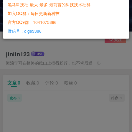
黑马科技社-最大-最多-最前言的科技技术社群
加入QQ群：每日更新新科技
官方QQ9群：1041075866
微信号：qige3386
关注
jiniin123
海浪宁可在挡路的礁山上撞得粉碎，也不肯后退一步
文章
0
收藏
0
评论
0
粉丝
0
发布
排序
0