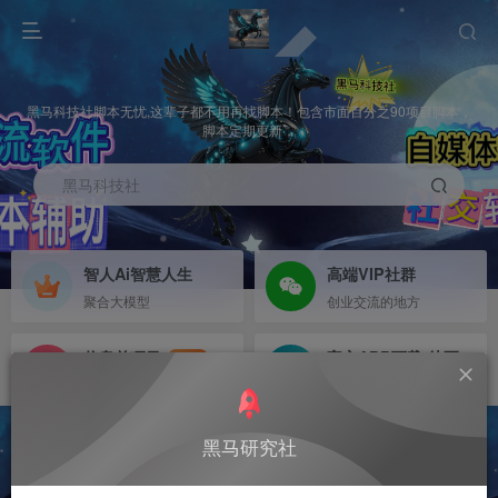
黑马科技社脚本无忧,这辈子都不用再找脚本！包含市面百分之90项目脚本，
脚本定期更新，
黑马科技社
智人Ai智慧人生
高端VIP社群
聚合大模型
创业交流的地方
信息差项目
官方APP下载-待更新
NEW
寻机缘-拒绝做韭菜
等待更新
黑马研究社