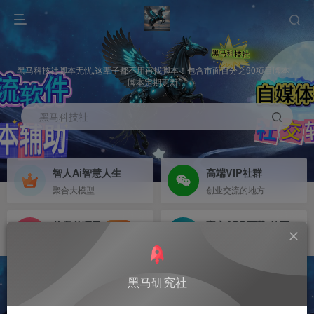
黑马科技社脚本无忧,这辈子都不用再找脚本！包含市面百分之90项目脚本，
脚本定期更新，
黑马科技社
智人Ai智慧人生
高端VIP社群
聚合大模型
创业交流的地方
信息差项目
官方APP下载-待更新
NEW
寻机缘-拒绝做韭菜
等待更新
黑马研究社