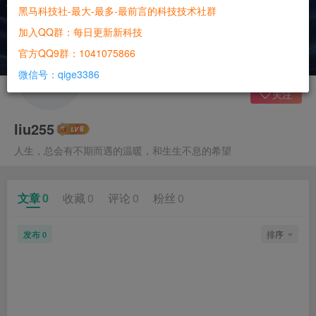
黑马科技社-最大-最多-最前言的科技技术社群
加入QQ群：每日更新新科技
官方QQ9群：1041075866
微信号：qige3386
关注
liu255
人生，总会有不期而遇的温暖，和生生不息的希望
文章
0
收藏
0
评论
0
粉丝
0
发布
排序
0