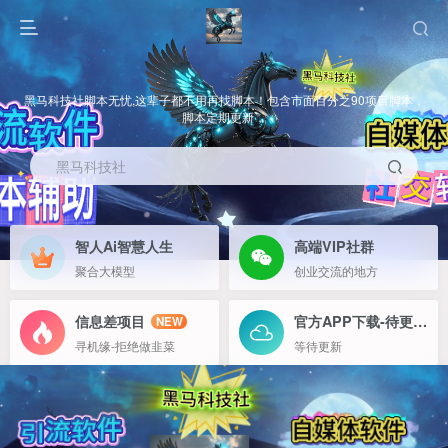
黑马科技社脚本无忧,这辈子都不用再找脚本！包含市面百分之90项目脚本，
脚本定期更新，
黑马科技社
智人Ai智慧人生
高端VIP社群
聚合大模型
创业交流的地方
信息差项目
官方APP下载-待更新
NEW
寻机缘-拒绝做韭菜
等待更新
黑马研究社