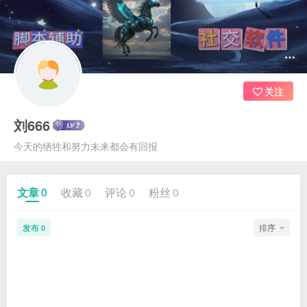
黑马科技社-最大-最多-最前言的科技技术社群
加入QQ群：每日更新新科技
官方QQ9群：1041075866
微信号：qige3386
关注
刘666
今天的牺牲和努力未来都会有回报
文章
0
收藏
0
评论
0
粉丝
0
发布
排序
0