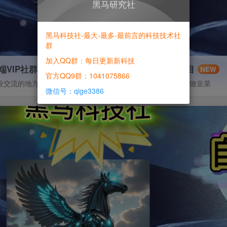
黑马研究社
黑马科技社-最大-最多-最前言的科技技术社
群
加入QQ群：每日更新新科技
端VIP社群
信息差项目
NEW
官方QQ9群：1041075866
业交流的地方
寻机缘-拒绝做韭菜
微信号：qige3386