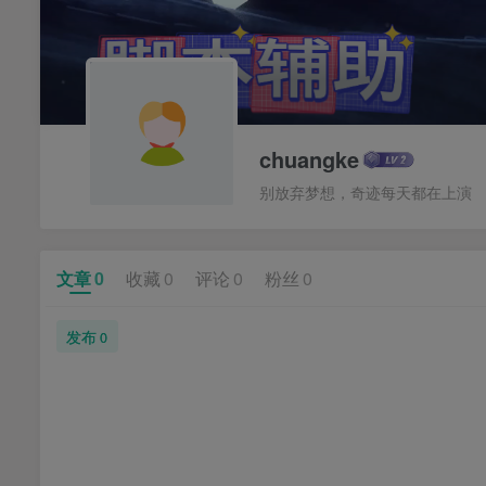
chuangke
别放弃梦想，奇迹每天都在上演
文章
0
收藏
0
评论
0
粉丝
0
发布
0