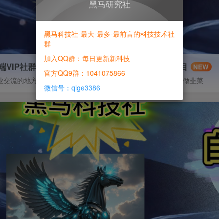
黑马研究社
黑马科技社-最大-最多-最前言的科技技术社
群
加入QQ群：每日更新新科技
端VIP社群
信息差项目
NEW
官方QQ9群：1041075866
业交流的地方
寻机缘-拒绝做韭菜
微信号：qige3386