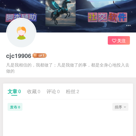
关注
cjc19906
凡是我相信的，我都做了；凡是我做了的事，都是全身心地投入去
做的
文章
0
收藏
0
评论
0
粉丝
2
发布
排序
0