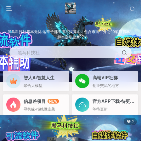
黑马科技社脚本无忧,这辈子都不用再找脚本！包含市面百分之90项目脚本，
脚本定期更新，
黑马科技社
智人Ai智慧人生
高端VIP社群
聚合大模型
创业交流的地方
信息差项目
官方APP下载-待更新
NEW
寻机缘-拒绝做韭菜
等待更新
2