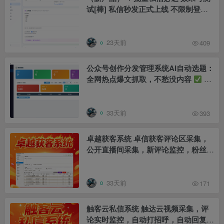
试[棒] 私信秒发正式上线 不限制登录
账号数量 支持多账号轮询发送 支持文
本+合规跳转卡 文本独家加密去重 随
机间隔时间发送 每条私信独立ip送达
23天前
409
公众号创作分发管理系统AI自动选题：
全网热点爆文抓取，不愁没内容
AI
自动写作：输入关键词，一键生成原创
文章
AI自动降重：有效降低AI检测
率，提高过审率
多账号矩阵管理：
33天前
393
一个人轻松运营几十个号
批量自动
发布：定时定量发布，解放双手
流
卓越获客系统 卓信获客评论区采集，
量主收益统计：广告收入自动同步，收
公开直播间采集，新评论监控，粉丝群
益一目了然
监控，公开粉丝列表采集，抖音群成员
采集，群新成员监控，批量私信，主页
留痕关注首作品点赞，自动回复新私
33天前
171
信，打招呼，ai功能分析意向客户，
触客云私信系统 触达云视频采集，评
论实时监控，自动打招呼，自动回复私