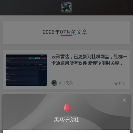
2026年07月的文章
云讯雷达，已更新到社群网盘，社群一
卡通通用所有软件 新评论实时关键词
筛选，推送到企业微信
7天前
147
新版外星人直播助手，已更新到社群网
盘，社群成员独享一卡通，一个卡密通
用所有软件 AI 智能播报回复，带货直
播一站式搞定 淘宝 DY KS 视频号直播
黑马研究社
讲解文字场控外星人直播讲解 外星人
8天前
180
直播讲解支持多平台，场控抖音，快