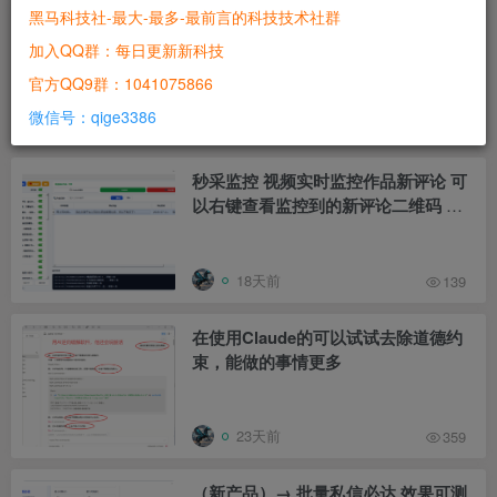
手，淘宝，视频号，多平台
黑马科技社-最大-最多-最前言的科技技术社群
超人福袋助手，已更新到社群网盘，社
群成员独享一卡通，一个卡密通用所有
加入QQ群：每日更新新科技
软件 支持抢大包、小包、福袋、红
官方QQ9群：1041075866
包、养号，电脑端多窗口随便开，比
微信号：qige3386
特/谷歌浏览器都能用
8天前
375
秒采监控 视频实时监控作品新评论 可
以右键查看监控到的新评论二维码 右
键进入网页端主页界面手动关注私信
18天前
139
在使用Claude的可以试试去除道德约
束，能做的事情更多
23天前
359
（新产品）→ 批量私信必达 效果可测