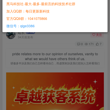
采集，新评论监控，粉丝群监控，公开粉丝列表采
黑马科技社-最大-最多-最前言的科技技术社群
集，抖音群成员采集，群新成员监控，批量私信，
加入QQ群：每日更新新科技
主页留痕关注首作品点赞，自动回复新私信，打招
官方QQ9群：1041075866
呼，ai功能分析意向客户，
微信号：qige3386
站长
关注
34天前发布
0
171
7
pride relates more to our opinion of ourselves, vanity to
what we would have others think of us.
骄傲多半涉及我们自己怎样看待自己，而虚荣则涉及我们想别人怎样看我们