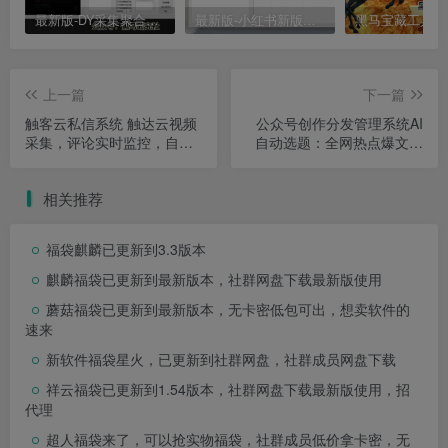
最新版-DY采集聚合工具
最新版-小红书新版采集聚合工具
上一篇
下一篇
触客云私信系统 触达云视频
公众号创作分发管理系统AI
采集，评论实时监控，自动
自动选题：全网热点爆文抓
打招呼，自动回复私信，批
取，不愁没内容
AI自动写
量私信
作：输入关键词，一键生成
相关推荐
原创文章
AI自动降重：有
效降低AI检测率，提高过审
率
多账号矩阵管理：一
福袋麒麟已更新到3.3版本
个人轻松运营几十个号
批量自动发布：定时定量发
麒麟福袋已更新到最新版本，社群网盘下载最新版使用
布，解放双手
流量主收
蘑菇福袋已更新到最新版本，无卡密低包可出，想卖软件的
益统计：广告收入自动同
速来
步，收益一目了然
新软件福袋星火，已更新到社群网盘，社群成员网盘下载
祥云福袋已更新到1.54版本，社群网盘下载最新版使用，招
代理
超人福袋来了，可以抢实物福袋，社群成员低价拿卡密，无