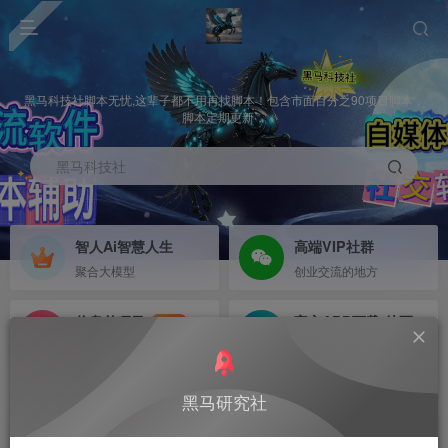
黑马科技社脚本无忧,这辈子都不用再找脚本！包含市面百分之90项目脚本，
脚本定期更新，
黑马科技社
智人Ai智慧人生
高端VIP社群
聚合大模型
创业交流的地方
信息差项目
官方APP下载-待更新
NEW
寻机缘-拒绝做韭菜
等待更新
首页
未分类
正文
黑马研究社
卓越获客系统 卓信获客评论区采集，公开直播间