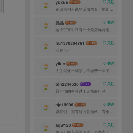
yuxue
关注
别因为别人说的话而放弃，把那些话当做加倍努力的动力
晶晶
关注
这个宇宙中只有一个角落你肯定可以改进，那就是你自己
hu1370804761
关注
活在当下
yikic
关注
人生就像一杯茶，不会苦一辈子，但总会苦一阵子
bin2244520
关注
最可怕的事莫过于无知而行动
cjc19906
关注
愿我们，都有能力爱自己，有余力爱别人
aqw123
关注
你不可能永远等下去，去做点儿什么，让一切成真