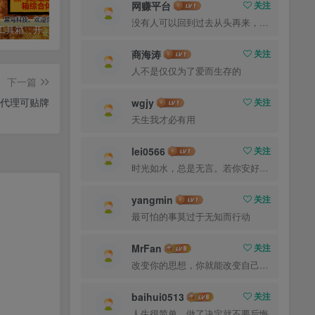
网赚平台
关注
没有人可以回到过去从头再来，但是每个人都可以从今天开始，创造一个全新的结局
黑马宝藏工具箱、开启你的寻宝人生+3好多宝藏专区
小蜜蜂场控无卡密版4.0，已更新到社群网盘，无卡密直播专区
自媒体人的福音-绿钻工具箱永久版-无卡密
商海涛
关注
人不是仅仅为了爱而生存的
下一篇
可代理可贴牌
wgjy
关注
天生我才必有用
lei0566
关注
时光如水，总是无言。若你安好，便是晴天
yangmin
关注
最可怕的事莫过于无知而行动
MrFan
关注
改变你的思想，你就能改变自己的命运
baihui0513
关注
人生很简单，做了决定就不要后悔