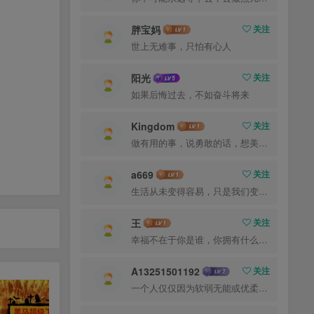
胖宝妈
关注
世上无难事，只怕有心人
阳光
关注
如果后悔过去，不如奋斗将来
Kingdom
关注
做有用的事，说勇敢的话，想美好的事，一生足矣
a669
关注
生活从未变得容易，只是我们变得更加坚强
王
关注
幸福不在于你是谁，你拥有什么，而仅仅在于你自己怎么看待
A13251501192
关注
一个人仅仅因为软弱无能或优柔寡断就完全可能招致痛苦