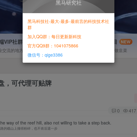
黑马研究社
黑马科技社-最大-最多-最前言的科技技术社
群
加入QQ群：每日更新新科技
端VIP社群
信息差项目
NEW
官方QQ9群：1041075866
业交流的地方
寻机缘-拒绝做韭菜
微信号：qige3386
盘，可代理可贴牌
0
417
 way of the reef hill, also not willing to take a step back.
挡路的礁山上撞得粉碎，也不肯后退一步