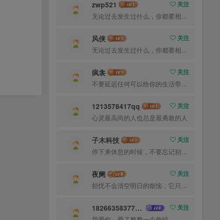
zwp521
关注
无论过去发生过什么，你都要相信，最好的尚未到来
风侠
关注
无论过去发生过什么，你都要相信，最好的尚未到来
疯衾
关注
不要延迟任何可以给你的生活带来欢笑与快乐的事情
1213578417qq
关注
心灵最高尚的人也总是最勇敢的人
子木科技
关注
停下来休息的时候，不要忘记别人还在奔跑
夜阑
关注
担忧不会清空明日的烦恼，它只会丧失今日的勇气
18266358377ma
关注
我爱你，爱了整整一个曾经