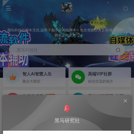
黑马科技社脚本无忧,这辈子都不用再找脚本！包含市面百分之90项目脚本，
脚本定期更新，
黑马科技社
智人Ai智慧人生
高端VIP社群
聚合大模型
创业交流的地方
信息差项目
官方APP下载-待更新
NEW
寻机缘-拒绝做韭菜
等待更新
黑马研究社