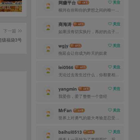
网赚平台
关注
黑马宝藏工具箱、开启你的寻宝人生+3好多宝藏专区
小蜜蜂场控无卡密版4.0，已更新到社群网盘，无卡密直播专区
自媒体人的福音-绿钻工具箱永久版-无卡密
横跨在你和你的梦想之间的唯一的东西就是奋力拼搏
商海涛
关注
下一篇
如果没有切实执行，再好的点子也是徒劳
超级福袋3号
wgjy
关注
拖延会让你成为昨天的奴隶
lei0566
关注
无论过去发生过什么，你都要相信，最好的尚未到来
yangmin
关注
我爱你，爱了整整一个曾经
MrFan
关注
世界上对勇气的最大考验是忍受失败而不丧失信心
baihui0513
关注
很多人一开始为了梦想而忙，后来忙得忘了梦想