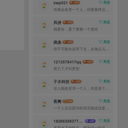
zwp521
关注
伤痛会改变一个人，但爱最终总会让你找回最初的自己
风侠
关注
我爱你，爱了整整一个曾经
疯衾
关注
你不可能永远等下去，去做点儿什么，让一切成真
1213578417qq
关注
努力了才叫梦想
子木科技
关注
没人能改变另一个人，但是某个人能成为一个人改变的原因
夜阑
关注
一个人仅仅因为软弱无能或优柔寡断就完全可能招致痛苦
18266358377ma
关注
享受当下的快乐，因为这一刻正是你的人生