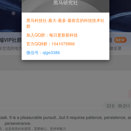
黑马研究社
黑马科技社-最大-最多-最前言的科技技术社
群
加入QQ群：每日更新新科技
端VIP社群
信息差项目
NEW
官方QQ9群：1041075866
业交流的地方
寻机缘-拒绝做韭菜
微信号：qige3386
0
211
sk. It is a pleasurable pursuit...but it requires patience, persistence, 
perseverance.
易，这是很美好的愿望，需要耐心、坚持和毅力