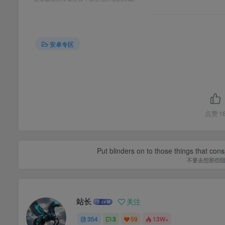
安卓专区
点赞
1
Put blinders on to those things that con
不要去想那些
站长
关注
354
3
59
13W+