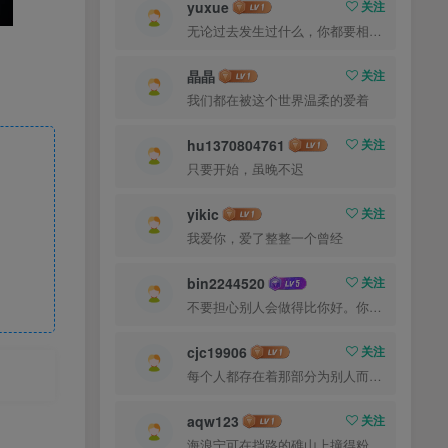
yuxue
关注
无论过去发生过什么，你都要相信，最好的尚未到来
晶晶
关注
我们都在被这个世界温柔的爱着
hu1370804761
关注
只要开始，虽晚不迟
yikic
关注
我爱你，爱了整整一个曾经
bin2244520
关注
不要担心别人会做得比你好。你只需要每天都做得比前一天好就可以了
cjc19906
关注
每个人都存在着那部分为别人而活的自己
aqw123
关注
海浪宁可在挡路的礁山上撞得粉碎，也不肯后退一步