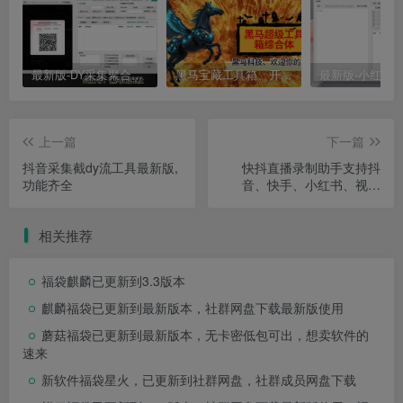
最新版-DY采集聚合工具
黑马宝藏工具箱、开启你的寻宝人生+3好多宝藏专区
上一篇
下一篇
抖音采集截dy流工具最新版,
快抖直播录制助手支持抖
功能齐全
音、快手、小红书、视频
号、淘宝、拼多多、京东、
斗鱼、虎牙、bigo直播间监
相关推荐
控录屏， 自动定时检测直播
间状态，自动录制、停播自
动停录、直播自动切片保
福袋麒麟已更新到3.3版本
存、直播源获取
麒麟福袋已更新到最新版本，社群网盘下载最新版使用
蘑菇福袋已更新到最新版本，无卡密低包可出，想卖软件的
速来
新软件福袋星火，已更新到社群网盘，社群成员网盘下载
祥云福袋已更新到1.54版本，社群网盘下载最新版使用，招
代理