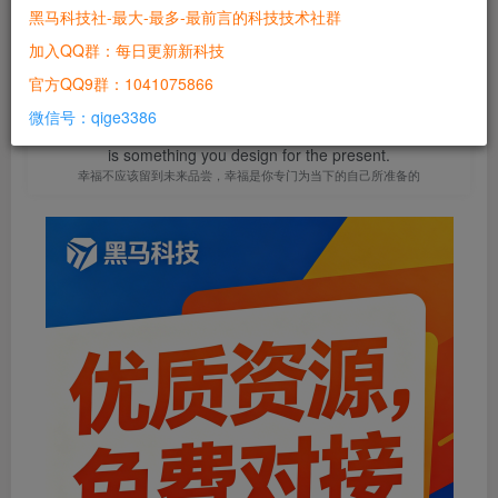
黑马科技社-最大-最多-最前言的科技技术社群
站长
关注
加入QQ群：每日更新新科技
2个月前发布
官方QQ9群：1041075866
0
166
15
微信号：qige3386
Sometimes you have to be your own hero.
有时候必须做自己的英雄