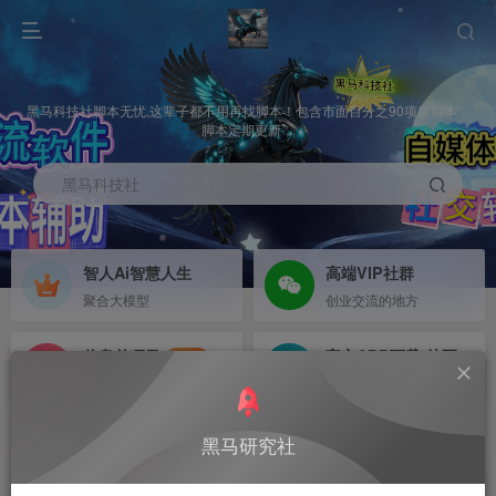
黑马科技社脚本无忧,这辈子都不用再找脚本！包含市面百分之90项目脚本，
脚本定期更新，
黑马科技社
智人Ai智慧人生
高端VIP社群
聚合大模型
创业交流的地方
信息差项目
官方APP下载-待更新
NEW
寻机缘-拒绝做韭菜
等待更新
首页
未分类
正文
黑马研究社
有稳定项目可以来合作，放大你的项目