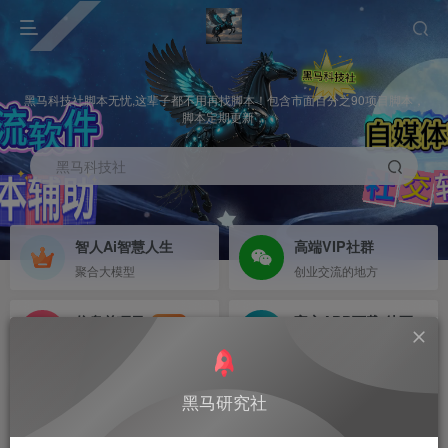
黑马科技社脚本无忧,这辈子都不用再找脚本！包含市面百分之90项目脚本，
脚本定期更新，
黑马科技社
智人Ai智慧人生
高端VIP社群
聚合大模型
创业交流的地方
信息差项目
官方APP下载-待更新
NEW
寻机缘-拒绝做韭菜
等待更新
黑马研究社