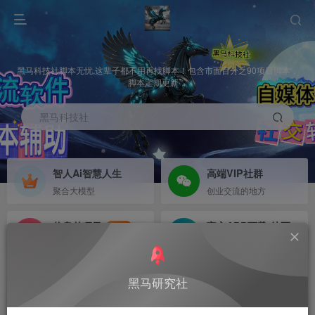
黑马科技社脚本无忧,这辈子都不用再找脚本！包含市面百分之90项目脚本，
脚本定期更新，
黑马科技社
智人Ai智慧人生
高端VIP社群
聚合大模型
创业交流的地方
信息差项目
官方APP下载-待更新
NEW
寻机缘-拒绝做韭菜
等待更新
首页
PC端专区
正文
黑马研究社
红薯发文艾特-社群成员免费使用