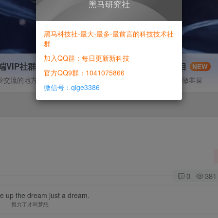
黑马研究社
黑马科技社-最大-最多-最前言的科技技术社
群
加入QQ群：每日更新新科技
端VIP社群
信息差项目
NEW
官方QQ9群：1041075866
业交流的地方
寻机缘-拒绝做韭菜
微信号：qige3386
0
381
ive up the dream just a dream.
努力了才叫梦想