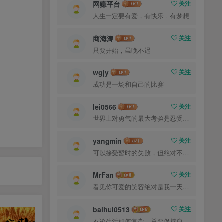
网赚平台
关注
人生一定要有爱，有快乐，有梦想
商海涛
关注
只要开始，虽晚不迟
wgjy
关注
成功是一场和自己的比赛
lei0566
关注
世界上对勇气的最大考验是忍受失败而不丧失信心
yangmin
关注
时光如水，总是无言。若你安好，便是晴天
MrFan
关注
有爱的人，有喜欢的事业，有梦想
baihui0513
关注
微笑可以晴朗所有的天