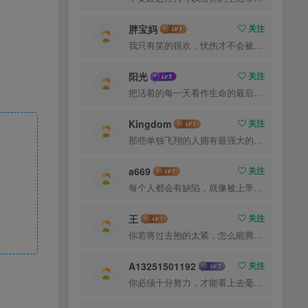
胖宝妈
关注
我只有笑的很欢，忧伤才不会被看穿
阳光
关注
把活着的每一天看作生命的最后一天
Kingdom
关注
那些单独飞翔的人拥有最强大的翅膀
5倍速，
a669
关注
每个人都会有缺陷，就像被上帝咬过的苹果，有的人缺陷比较大，正是因为上帝特别喜欢他的芬芳
王
关注
你若将过去抱的太紧，怎么能腾出手来拥抱现在？
A13251501192
关注
你必须十分努力，才能看上去毫不费劲