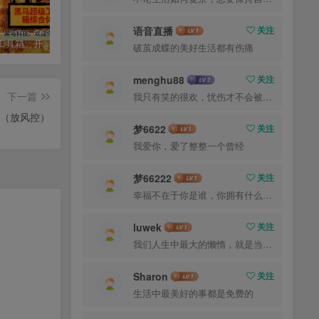
语音直播
关注
黑马宝藏工具箱、开启你的寻宝人生+3好多宝藏专区
小蜜蜂场控无卡密版4.0，已更新到社群网盘，无卡密直播专区
自媒体人的福音-绿钻工具箱永久版-无卡密
摔倒了又怎样，至少我们还年轻
menghu88
关注
下一篇
真正的梦就是现实的彼岸
（放风控）
梦6622
关注
伤痛会改变一个人，但爱最终总会让你找回最初的自己
梦66222
关注
不管你有多慢，都不要紧，只要你有决心，你最终都会到达想去的地方
luwek
关注
平富足的盛世徒然养成一批懦夫，困苦永远是坚强之母
Sharon
关注
永远面向阳光，这样你就看不见阴影了