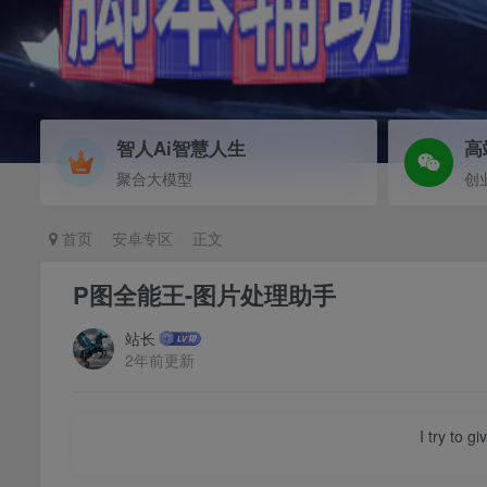
智人Ai智慧人生
高
聚合大模型
创
首页
安卓专区
正文
P图全能王-图片处理助手
站长
2年前更新
I try to g