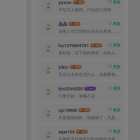
yuxue
关注
不怕万人阻挡，只怕自己投降
晶晶
关注
没有人可以回到过去从头再来，但是每个人都可以从今天开始，创造一个全新的结局
hu1370804761
关注
拿起笔，写下你的梦想，你的人生就从此刻起航
yikic
关注
无论过去发生过什么，你都要相信，最好的尚未到来
bin2244520
关注
只要开始，虽晚不迟
cjc19906
关注
凡是我相信的，我都做了；凡是我做了的事，都是全身心地投入去做的
aqw123
关注
不要延迟任何可以给你的生活带来欢笑与快乐的事情