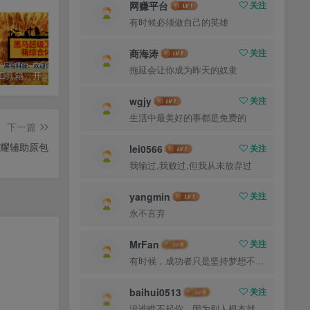
网赚平台
关注
有时候必须做自己的英雄
商海涛
关注
拖延会让你成为昨天的奴隶
黑马宝藏工具箱、开启你的寻宝人生+3好多宝藏专区
小蜜蜂场控无卡密版4.0，已更新到社群网盘，无卡密直播专区
自媒体人的福音-绿钻工具箱永久版-无卡密
wgjy
关注
生活中最美好的事都是免费的
下一篇
耀辅助原包
lei0566
关注
我输过,我败过,但我从未放弃过
yangmin
关注
永不言弃
MrFan
关注
有时候，成功者只是坚持梦想不放弃的人
baihui0513
关注
没谁瞧不起你，因为别人根本就没瞧你，大家都很忙的