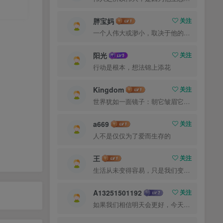
胖宝妈
关注
一个人伟大或渺小，取决于他的意志力
阳光
关注
行动是根本，想法锦上添花
Kingdom
关注
世界犹如一面镜子：朝它皱眉它就朝你皱眉，朝它微笑它也吵你微笑
a669
关注
人不是仅仅为了爱而生存的
王
关注
生活从未变得容易，只是我们变得更加坚强
A13251501192
关注
如果我们相信明天会更好，今天就能承受艰辛