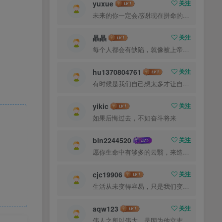
yuxue
关注
未来的你一定会感谢现在拼命的自己
晶晶
关注
每个人都会有缺陷，就像被上帝咬过的苹果，有的人缺陷比较大，正是因为上帝特别喜欢他的芬芳
hu1370804761
关注
有时候是我们自己想太多才让自己如此难受
yikic
关注
如果后悔过去，不如奋斗将来
bin2244520
关注
愿你生命中有够多的云翳，来造成一个美丽的黄昏
cjc19906
关注
生活从未变得容易，只是我们变得更加坚强
aqw123
关注
伟人之所以伟大，是因为他立志要成为伟大的人