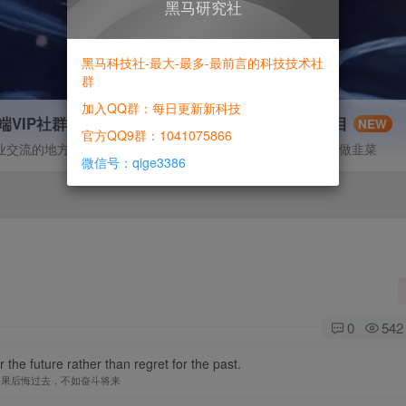
黑马研究社
黑马科技社-最大-最多-最前言的科技技术社
群
加入QQ群：每日更新新科技
端VIP社群
信息差项目
NEW
官方QQ9群：1041075866
业交流的地方
寻机缘-拒绝做韭菜
微信号：qige3386
0
542
r the future rather than regret for the past.
如果后悔过去，不如奋斗将来