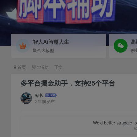
智人Ai智慧人生
高
聚合大模型
创
首页
脚本辅助
正文
多平台掘金助手，支持25个平台
站长
2年前发布
We’d better struggle fo