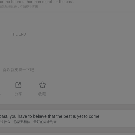
or the future rather than regret for the past.
如果后悔过去，不如奋斗将来
THE END
喜欢就支持一下吧
8
分享
收藏
st, you have to believe that the best is yet to come.
生过什么，你都要相信，最好的尚未到来