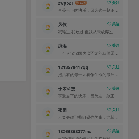
zwp521
关注
享受当下的快乐，因为这一刻正是你的人生
风侠
关注
我输过,我败过,但我从未放弃过
疯衾
关注
一个人仅仅因为软弱无能或优柔寡断就完全可能招致痛苦
1213578417qq
关注
把活着的每一天看作生命的最后一天
子木科技
关注
享受当下的快乐，因为这一刻正是你的人生
夜阑
关注
不要去想那些阻碍你的事，尤其是那些自己想象出来的事
18266358377ma
关注
当我们懂得珍惜平凡的幸福时，就已经成了人生的赢家