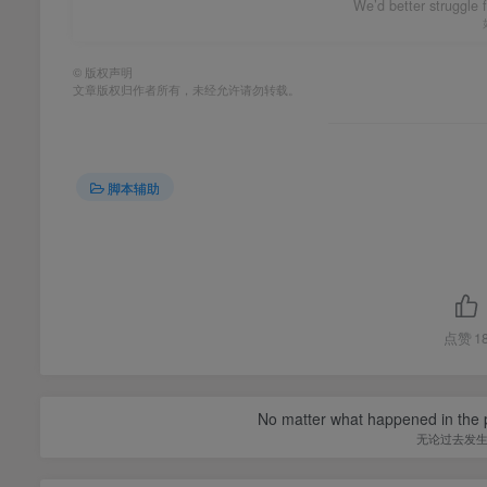
We’d better struggle f
©
版权声明
文章版权归作者所有，未经允许请勿转载。
脚本辅助
点赞
1
No matter what happened in the pa
无论过去发