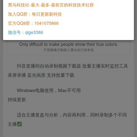
控工具录屏录播 蓝光画质 支持批量下载
黑马科技社-最大-最多-最前言的科技技术社群
加入QQ群：每日更新新科技
站长
关注
官方QQ9群：1041075866
2年前更新
0
228
6
微信号：qige3386
Only difficult to make people show their true colors.
只有困难才能使人显出自己的本色
抖音直播间自动录制视频下载器 批量主播实时监控工具
录屏录播 蓝光画质 支持批量下载
Windows电脑使用，Mac不可用
持续更新
适合主播复盘与分析，内容再利用，同时录制多个不同
主播