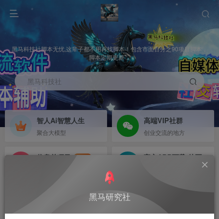
黑马科技社脚本无忧,这辈子都不用再找脚本！包含市面百分之90项目脚本，
脚本定期更新，
黑马科技社
智人Ai智慧人生
高端VIP社群
聚合大模型
创业交流的地方
信息差项目
官方APP下载-待更新
NEW
寻机缘-拒绝做韭菜
等待更新
首页
PC端专区
正文
黑马研究社
抖音直播间自动录制视频下载器 批量主播实时监