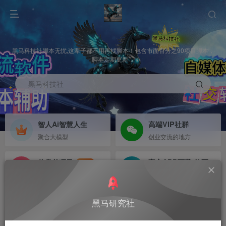
黑马科技社脚本无忧,这辈子都不用再找脚本！包含市面百分之90项目脚本，
脚本定期更新，
黑马科技社
智人Ai智慧人生
高端VIP社群
聚合大模型
创业交流的地方
信息差项目
官方APP下载-待更新
NEW
寻机缘-拒绝做韭菜
等待更新
首页
PC端专区
正文
黑马研究社
微信全国地区商家群采集提取，已更新到社群网