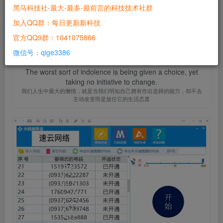
盘，只能采集商家
黑马科技社-最大-最多-最前言的科技技术社群
加入QQ群：每日更新新科技
站长
关注
官方QQ9群：1041075866
1年前发布
0
361
18
微信号：qige3386
The worst sort of indolence is being given a choice, yet
taking no initiative to change.
我们人生中最大的懒惰，就是当我们明知自己拥有作出选择的能力，却不去
主动改变而是放任它的生活态度