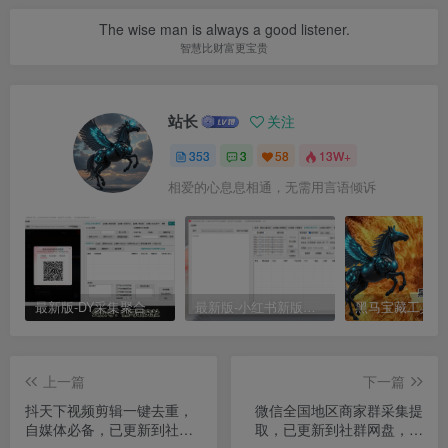
The wise man is always a good listener.
智慧比财富更宝贵
站长
关注
353
3
58
13W+
相爱的心息息相通，无需用言语倾诉
最新版-DY采集聚合工具
最新版-小红书新版采集聚合工具
上一篇
下一篇
抖天下视频剪辑一键去重，
微信全国地区商家群采集提
自媒体必备，已更新到社群
取，已更新到社群网盘，只
网盘， 可代理可贴牌
能采集商家