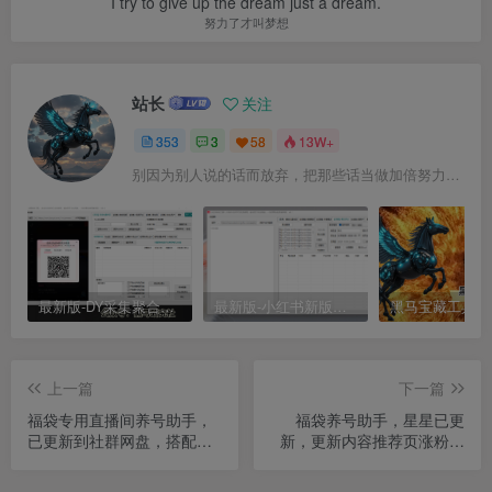
I try to give up the dream just a dream.
努力了才叫梦想
站长
关注
353
3
58
13W+
别因为别人说的话而放弃，把那些话当做加倍努力的动力
最新版-DY采集聚合工具
最新版-小红书新版采集聚合工具
上一篇
下一篇
福袋专用直播间养号助手，
福袋养号助手，星星已更
已更新到社群网盘，搭配比
新，更新内容推荐页涨粉，
特浏览器使用，提高账号权
指定直播间养号，社群网盘
重
下载最新版本使用