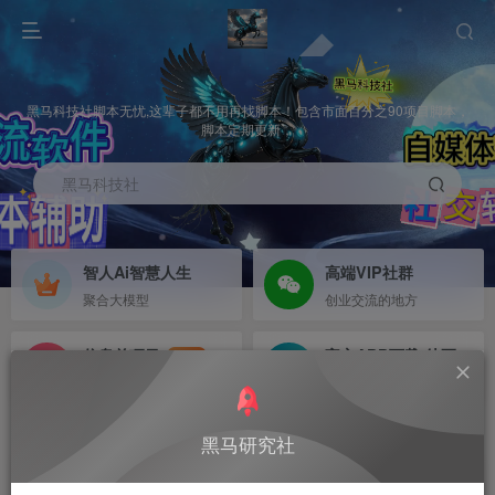
黑马科技社脚本无忧,这辈子都不用再找脚本！包含市面百分之90项目脚本，
脚本定期更新，
黑马科技社
智人Ai智慧人生
高端VIP社群
聚合大模型
创业交流的地方
信息差项目
官方APP下载-待更新
NEW
寻机缘-拒绝做韭菜
等待更新
首页
未分类
正文
黑马研究社
星星直播间养号助手，已更新到社群网盘，搭配比