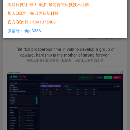
特浏览器使用，评论点赞送星星都可以概率触发，
黑马科技社-最大-最多-最前言的科技技术社群
提高账号权重必备
加入QQ群：每日更新新科技
官方QQ9群：1041075866
站长
关注
2个月前发布
微信号：qige3386
0
179
14
Flat rich prosperous time in vain to develop a group of
coward, hardship is the mother of strong forever.
平富足的盛世徒然养成一批懦夫，困苦永远是坚强之母